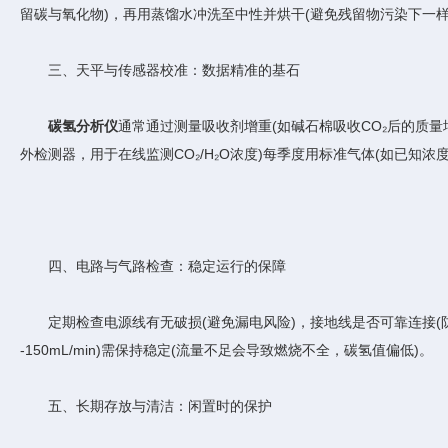
留碳与氧化物)，再用蒸馏水冲洗至中性并烘干(避免残留物污染下一样
三、天平与传感器校准：数据精准的基石
碳氢分析仪
通常通过测量吸收剂增重(如碱石棉吸收CO₂后的质量增
外检测器，用于在线监测CO₂/H₂O浓度)每季度用标准气体(如已知浓度的
四、电路与气路检查：稳定运行的保障
定期检查电源线有无破损(避免漏电风险)，接地线是否可靠连接(防止
-150mL/min)需保持稳定(流量不足会导致燃烧不全，碳氢值偏低)。
五、长期存放与清洁：闲置时的保护