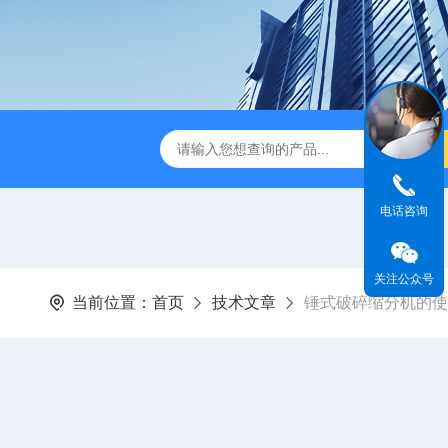
AS 系列自动化验系统
2104自动清罐仪
SDXNS100高温
电话咨询
关注公众号
当前位置：
首页
技术文章
锤式破碎缩分机的使