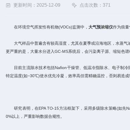
更新时间：2025-12-09
点击次数：371
在环境空气挥发性有机物(VOCs)监测中，
大气预浓缩仪
作为痕量
大气样品中普遍含有较高湿度，尤其在夏季或沿海地区，水蒸气浓度
更严重的是，大量水分进入GC-MS系统后，会污染离子源、缩短色
目前主流除水技术包括Nafion干燥管、低温冷指除水、电子制冷除
特定温度(如−30℃)使水优先冷凝，效率高但需精确温控，否则易造
研究表明，在EPA TO-15方法框架下，采用多级除水策略(如先Naf
0%以上，严重影响数据合规性。