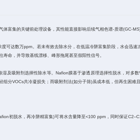
气体富集的关键前处理设备，其性能直接影响后续气相色谱-质谱(GC-M
可达数万ppm。若未有效去除水分，在低温冷阱富集阶段，水会迅速
谱柱寿命，并导致基线漂移、峰形拖尾甚至假阳性信号。
湿及吸附剂选择性除水等。Nafion膜基于渗透原理选择性脱水，对多数
成轻组分VOCs共冷凝损失；而吸附剂法(如分子筛)虽成本低，但再生困难
ion初脱水，再冷阱精富集)可将水含量降至<100 ppm，同时保证C2