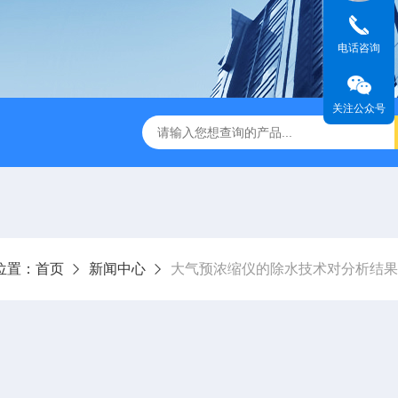
电话咨询
关注公众号
AS 系列自动化验系统
2104自动清罐仪
SDXNS100高温
位置：
首页
新闻中心
大气预浓缩仪的除水技术对分析结果