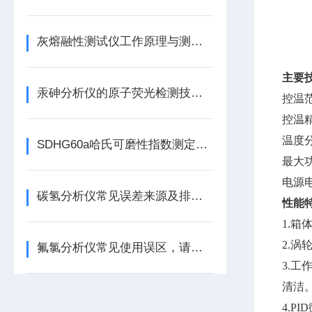
l
l
灰熔融性测试仪工作原理与测定方法技术解析
l
主要
汞砷分析仪的原子荧光检测技术解析
控温
控温
温度
SDHG60a哈氏可磨性指数测定仪的性能特点
最大
电源
碳氢分析仪常见误差来源及排除方法
性能
1
.
箱
2
.
涡
氟氯分析仪常见使用误区，请规避！
3
.
工
清洁
4.PI
D