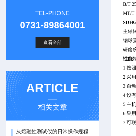
B/T 2
TEL-PHONE
MT/T 
SDHG
0731-89864001
主轴
钢球
查看全部
研磨
性能
1
.
按
2
.
采
ARTICLE
3
.
自
4
.
设
5
.
主
相关文章
6
.
采
7
.
可
灰熔融性测试仪的日常操作规程