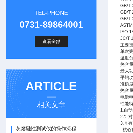
GB/
TEL-PHONE
GB/
GB/
0731-89864001
AST
ISO
JC/
查看全部
主要
单次完
温度分
热容量
最大功
平均功
ARTICLE
准确
热容量
电源电压
相关文章
性能
1.
2.针
3.具
灰熔融性测试仪的操作流程
核心