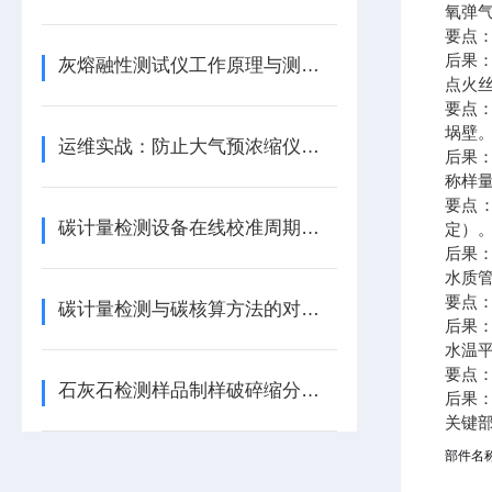
氧弹
要点
后果
灰熔融性测试仪工作原理与测定方法技术解析
点火
要点
埚壁
运维实战：防止大气预浓缩仪进样系统堵塞的日常维护清单
后果
称样
要点：
碳计量检测设备在线校准周期与性能核查方法
定）
后果
水质
要点
碳计量检测与碳核算方法的对比研究
后果
水温
要点
石灰石检测样品制样破碎缩分与细度研磨要求
后果
关键
部件名