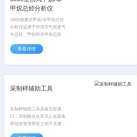
甲烷总烃分析仪
3000便携式甲烷/非甲烷总烃
分析仪适用于环境空气和废气
中总烃、甲烷和非甲烷总烃便
携式监测，符合《环境空气和
查看详情
废气总烃、甲烷和非甲烷总烃
便携式监测仪技术要求及检测
方法》（HJ 1012-2018）。
采制样辅助工具
采制样辅助工具具备互联接
口，采制输存化等无人化装备
和信息管理系统之间可无缝对
接的同时，亦可实现与现有的