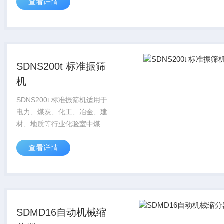
查看详情
输煤程控系统、MIS、ERP等
系统对接。
SDNS200t 标准振筛
机
SDNS200t 标准振筛机适用于
电力、煤炭、化工、冶金、建
材、地质等行业化验室中煤炭
或其它矿物的分析样品的筛
查看详情
分。
SDMD16自动机械缩