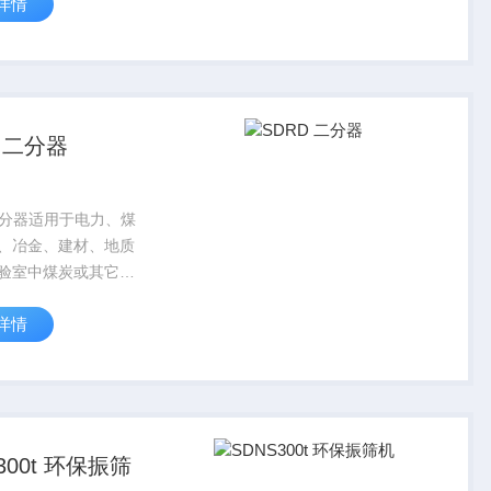
详情
］61号）规定的
氢火焰离子化）检测
性好、线性范围宽，
实时自检功能，...
D 二分器
 二分器适用于电力、煤
、冶金、建材、地质
验室中煤炭或其它矿
样品的缩分。
详情
300t 环保振筛