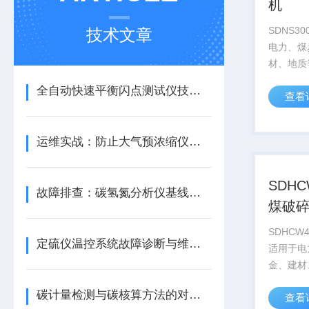
机
SDNS3
技术文章
电力、煤
材、地质
或其它矿
全自动快速平衡闪点测试仪技术应用详解
查看
分。
运维实战：防止大气预浓缩仪进样系统堵塞的日常维护清单
SDHC
故障排查：碳氢氮分析仪基线漂移的原因分析及解决方法
煤破
SDHCW
定硫仪温控系统故障诊断与维修技术
适用于电
金、建材
中煤炭或
碳计量检测与碳核算方法的对比研究
查看
的破碎。