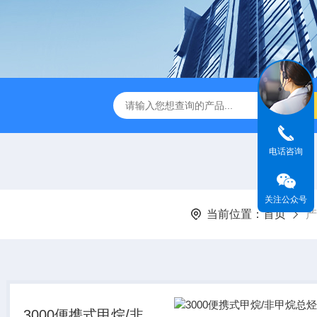
AS 系列自动化验系统
2104自动清罐仪
SDXNS100高温
电话咨询
关注公众号
当前位置：
首页
产
3000便携式甲烷/非