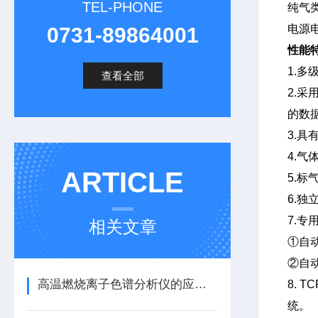
TEL-PHONE
纯气类
电源电
0731-89864001
性能
1.
查看全部
2.
的数
3.
4.
ARTICLE
5.标
6.
7.
相关文章
①自
②自
高温燃烧离子色谱分析仪的应用标准
8. 
统。