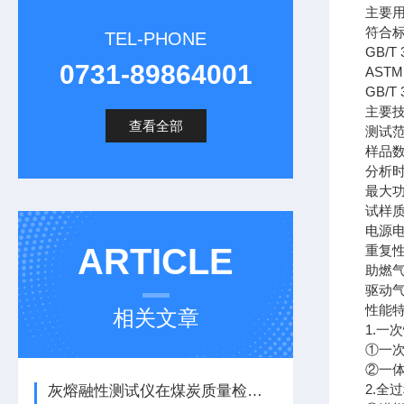
主要
符合
TEL-PHONE
GB/
0731-89864001
AST
GB/
主要
查看全部
测试范围
样品数
分析时
最大功
试样质量
电源电压
ARTICLE
重复性：
助燃
驱动
性能
相关文章
1.一
①一次
②一
2.全
灰熔融性测试仪在煤炭质量检测中的应用