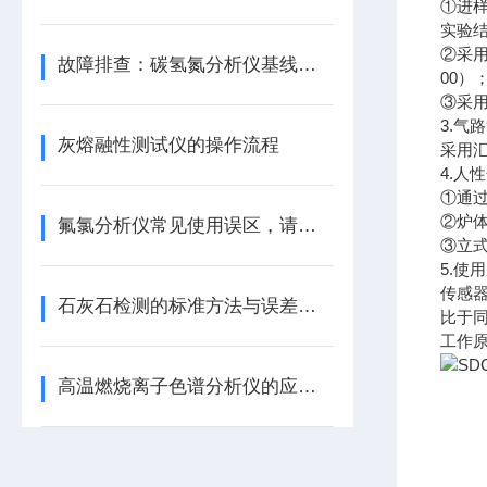
①进
实验
②采
故障排查：碳氢氮分析仪基线漂移的原因分析及解决方法
00）
③采
3.气
灰熔融性测试仪的操作流程
采用
4.人
①通
②炉
氟氯分析仪常见使用误区，请规避！
③立
5.使
传感器
石灰石检测的标准方法与误差控制
比于
工作
高温燃烧离子色谱分析仪的应用标准