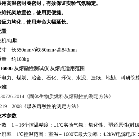
采用高温密封圈密封，有效保证实验气氛稳定。
灰锥托架放置位，使用更便捷。
管应力均化，使用寿命大幅延长。
配置
主
机
/
电脑
尺寸：
长
550mm
×
宽
850mm
×
高
843mm
重量：
约
108kg
1600b
灰熔融性测试仪 灰熔点
适用范围
于电力、煤炭、冶金、石化、环保、水泥、造纸、地勘、科研院
标准
30726-201
4
《固体生物质燃料灰熔融性的测定方法》
21
9
—
200
8
《煤灰熔融性的测定方法》
技术参数
个数
：
1
～
1
6
个控温精度
：
±
1
℃
实验气氛：氧化性、弱还原
性
(
封
分辨率
：
1
℃
控温范围：室温
～
160
0
℃
最大功率
：
4.2k
W
电源电压