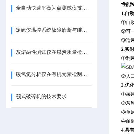
性能
全自动快速平衡闪点测试仪技术应用详解
1
.
自
①
自
定硫仪温控系统故障诊断与维修技术
②
可
③
适
2
.
实
灰熔融性测试仪在煤炭质量检测中的应用
①
利
碳氢氮分析仪在有机元素检测中的技术原理与维护要点
②
人
3
.
优
①
采
颚式破碎机的技术要求
②
灰
③
单
④
耐
4
.
具