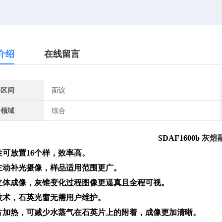
介绍
在线留言
格区间
面议
用领域
综合
SDAF1600b
灰熔
性可放
置
1
6
个样，效率高。
主动补光摄像，样品适用范围更广。
立体成像，灰锥变化过程图像更逼真且全程可视。
技术，石英光窗无需用户维护。
片加热，可减少水蒸气在石英片上的附着，成像更加清晰。