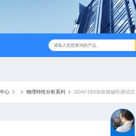
AS 系列自动化验系统
2104自动清罐仪
SDXNS100高温
中心
物理特性分析系列
SDAF1600b灰熔融性测试仪