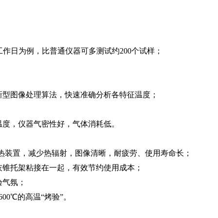
工作日为例，比普通仪器可多测试
约
20
0
个试样；
。
新型图像处理算法，快速准确分析各特征温度；
温度，仪器气密性好，气体消耗低。
热装置，减少热辐射，图像清晰，耐疲劳、使用寿命长；
灰锥托架粘接在一起，有效节约使用成本；
验气氛；
60
0
℃
的高
温
“
烤
验
”
。