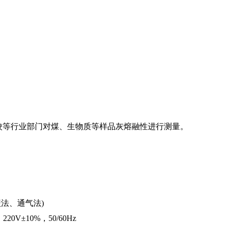
校等行业部门对煤、生物质等样品灰熔融性进行测量。
碳法、通气
法
)
：
220V±10
%
，
50/60Hz