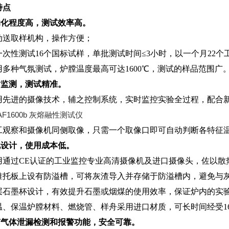
特点
动化程度高，测试效率高。
动送取样机构，操作方便；
一次性测
试
1
6
个国标试样，单批测试时
间
≤
3
小时，以一个
月
2
2
个
用多种气氛测试，炉膛温度最高可
达
160
0
℃
，测试的样品范围广
时监测，测试精准。
用先进的摄像技术，辅之控制系统，实时监控实验全过程，配合
工观察和摄像机同侧取像，只需一个取像口即可自动判断各特征
化设计，使用成本低。
用通
过
C
E
认证的工业监控专业高清摄像机及进口摄像头，佐以散
锥托板上设有防溢槽，可将灰渣导入并存储于防溢槽内，避免与
层石墨杯设计，有效提升石墨或烟煤的使用效率，保证炉内的实
温、保温炉膛材料、燃烧管、样舟采用进口材质，可长时间经
受
1
有气体泄漏检测和报警功能，安全可靠。