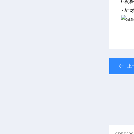
6
.
配
7
.
针
上