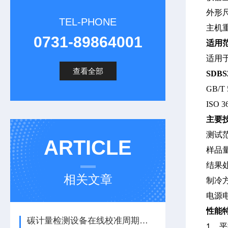
外形
TEL-PHONE
主机
0731-89864001
适用
适用
查看全部
SDBS
GB/T 
ISO 3
主要
测试
ARTICLE
样品
结果
相关文章
制冷
电源
性能
碳计量检测设备在线校准周期与性能核查方法
平
1.